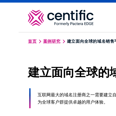
跳
转
到
主
要
面
首页
案例研究
建立面向全球的域名销售
内
包
容
屑
建立面向全球的
互联网最大的域名注册商之一需要建立自己
为全球客户群提供卓越的用户体验。