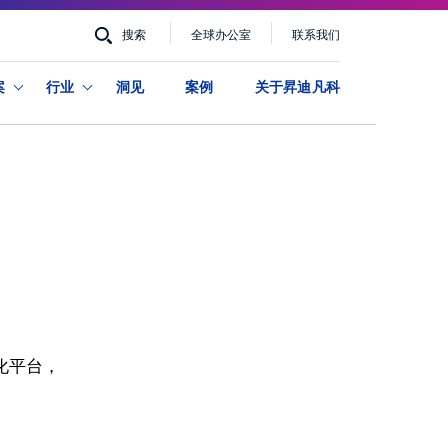
era
搜索
全球办公室
联系我们
era
r
案
行业
洞见
案例
关于昇迪凡科
u
化平台，