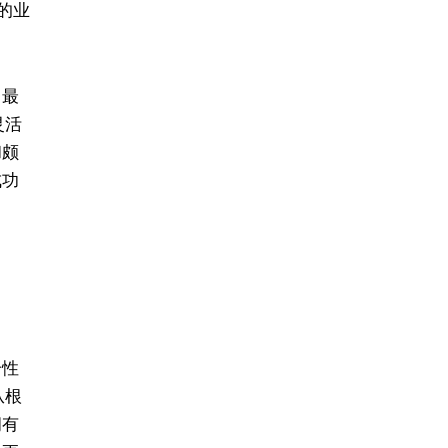
确的业
，最
灵活
和颇
成功
个性
从根
拥有