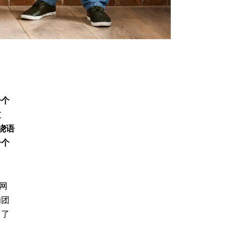
一个
过
绕语
一个
括网
的团
出了