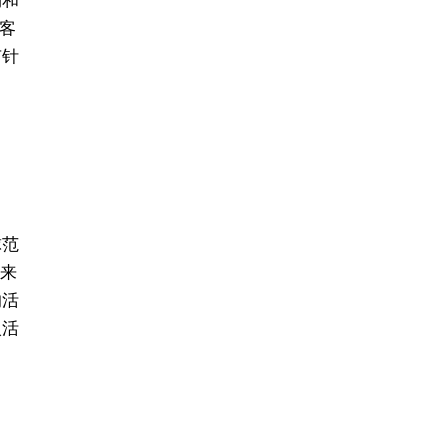
助客
有针
球范
迎来
的活
入活
。