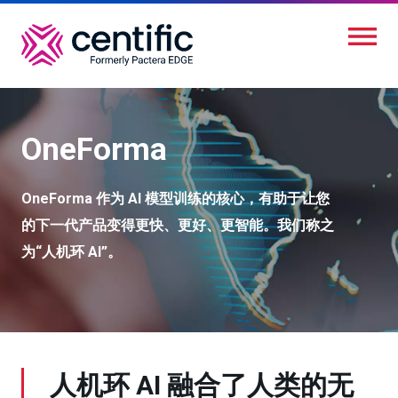
跳
转
到
主
要
OneForma
内
容
OneForma 作为 AI 模型训练的核心，有助于让您
的下一代产品变得更快、更好、更智能。我们称之
为“人机环 AI”。
人机环 AI 融合了人类的无