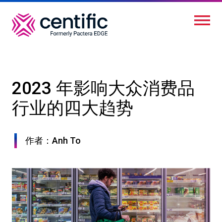
跳
转
到
主
要
内
2023 年影响大众消费品
容
行业的四大趋势
作者：Anh To